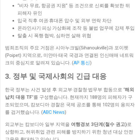
“비자 무료, 항공권 지원” 등 조건으로 신뢰를 확보한 뒤
피해자 유인
입국 직후 여권·휴대폰 압수 및 외부 연락 차단
온라인사기·피싱·가상화폐 조작 등 불법 업무에 강제 투입
탈출 시 폭행·협박, 심하면 살해 위협
범죄조직의 주요 거점은 시아누크빌(Sihanoukville)과 포이펫
(Poipet) 지역으로, 미얀마·태국 국경과 연결된 인신매매 네트워
크의 중심지로 알려져 있습니다. (
AP 통신
)
3. 정부 및 국제사회의 긴급 대응
한국 정부는 사건 발생 후 외교부·경찰청·법무부 합동으로
‘해외
납치 대응 TF’
를 구성했습니다. 현재까지 188명의 피해자가 구
조되었으며, 캄보디아 경찰은 국제 공조를 통해 102명의 용의자
를 검거했습니다. (
ABC News
)
외교부는 캄보디아 일부 지역을
여행경보 3단계(철수 권고)
로
상향하고, 허위취업 관련 피해를 방지하기 위한 청년 대상 안전
교육을 확대하고 있습니다.