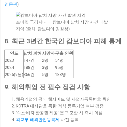
영문판
)
포이펫 국경지대 — 캄보디아 납치 사망 사건 다발
지역 (출처: 캄보디아 경찰청)
8. 최근 3년간 한국인 캄보디아 피해 통계
연도
납치 피해
사망자
구출 인원
2023
147건
2명
54명
2024
188건
3명
95명
2025(9월)
356건
5명
188명
9. 해외취업 전 필수 점검 사항
채용기업의 공식 웹사이트 및 사업자등록번호 확인
KOTRA·대사관을 통한 정식 등록기업 여부 검증
‘숙소·비자·항공권 제공’ 문구 포함 시 즉시 의심
외교부 해외안전등록제
사전 등록