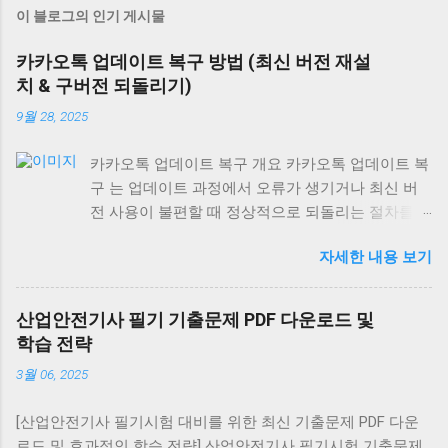
이 블로그의 인기 게시물
카카오톡 업데이트 복구 방법 (최신 버전 재설
치 & 구버전 되돌리기)
9월 28, 2025
카카오톡 업데이트 복구 개요 카카오톡 업데이트 복
구 는 업데이트 과정에서 오류가 생기거나 최신 버
전 사용이 불편할 때 정상적으로 되돌리는 절차를
말합니다. 최신 버전 재설치는 모든 기기에서 가능
자세한 내용 보기
하지만, 구버전 복구는 안드로이드에서만 제한적으
로 가능하며 iOS와 PC는 불가능합니다. 안드로이드
에서 카카오톡 업데이트 복구 최신 버전 재설치: 구
산업안전기사 필기 기출문제 PDF 다운로드 및
글 플레이 스토어 → 카카오톡 검색 → [삭제] → [다
학습 전략
시 설치] 구버전 복구 (비공식): APK 사이트에서 원
3월 06, 2025
하는 버전 다운로드 설정 → 보안 → ‘알 수 없는 출
처 허용’ 활성화 후 설치 ⚠️ 보안 위험이 크므로 공식
[산업안전기사 필기시험 대비를 위한 최신 기출문제 PDF 다운
경로 사용을 권장 대화 내역 유지: 설치 전 카카오톡
로드 및 효과적인 학습 전략] 산업안전기사 필기시험 기출문제