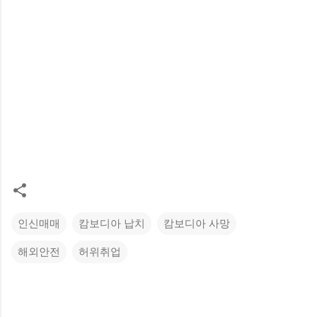
인신매매
캄보디아 납치
캄보디아 사망
해외안전
허위취업
댓
글