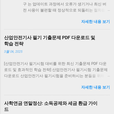
구 는 업데이트 과정에서 오류가 생기거나 최신 버
전 사용이 불편할 때 정상적으로 되돌리는 절차를
말합니다. 최신 버전 재설치는 모든 기기에서 가능
자세한 내용 보기
하지만, 구버전 복구는 안드로이드에서만 제한적으
로 가능하며 iOS와 PC는 불가능합니다. 안드로이드
에서 카카오톡 업데이트 복구 최신 버전 재설치: 구
산업안전기사 필기 기출문제 PDF 다운로드 및
글 플레이 스토어 → 카카오톡 검색 → [삭제] → [다
학습 전략
시 설치] 구버전 복구 (비공식): APK 사이트에서 원
3월 06, 2025
하는 버전 다운로드 설정 → 보안 → ‘알 수 없는 출
처 허용’ 활성화 후 설치 ⚠️ 보안 위험이 크므로 공식
[산업안전기사 필기시험 대비를 위한 최신 기출문제 PDF 다운
경로 사용을 권장 대화 내역 유지: 설치 전 카카오톡
로드 및 효과적인 학습 전략] 산업안전기사 필기시험 기출문제
백업 을 통해 데이터를 저장하세요. 아이폰(iOS)에서
다운로드 산업안전기사 필기시험을 준비하시는 분들을 위해 최
카카오톡 업데이트 복구 구버전 복구 불가능 (앱스
신 기출문제를 PDF 형식으로 제공합니다. 아래 링크를 통해
토어 정책상 최신 버전만 제공) 복구 방법: 앱 삭제
자세한 내용 보기
2016년부터 2022년까지의 7개년 기출문제를 다운로드하실 수
후 앱스토어에서 최신 버전 재설치 대화 내역은
있습니다. 이 자료에는 교사용(정답 표시), 학생용(문제만), 해설
iCloud 백업 을 통해 복원 가능 PC에서 카카오톡 업
집(해설 및 정답 포함) 버전이 포함되어 있어 다양한 학습 방식
데이트 복구 PC 카카오톡은 실행 시 자동 업데이트
사학연금 연말정산: 소득공제와 세금 환급 가이
에 맞게 활용할 수 있습니다. 기출문제 다운로드 전자문제집
가 강제로 적용됩니다. 구버전 설치 불가 (실행 시 강
드
CBT 활용 인터넷을 통해 다양한 자격시험의 기출문제를 풀어볼