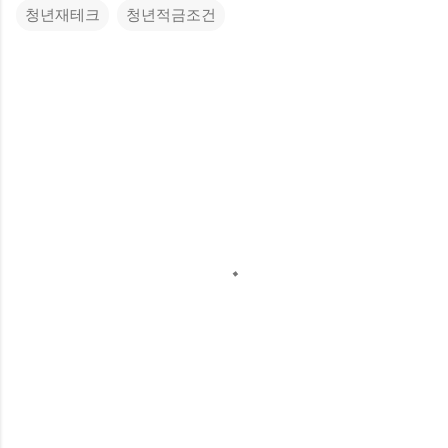
청년재테크
청년적금조건
댓
글