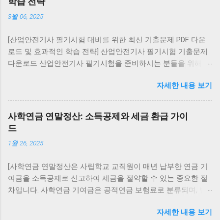
학습 전략
시 설치] 구버전 복구 (비공식): APK 사이트에서 원
3월 06, 2025
하는 버전 다운로드 설정 → 보안 → ‘알 수 없는 출
처 허용’ 활성화 후 설치 ⚠️ 보안 위험이 크므로 공식
[산업안전기사 필기시험 대비를 위한 최신 기출문제 PDF 다운
경로 사용을 권장 대화 내역 유지: 설치 전 카카오톡
로드 및 효과적인 학습 전략] 산업안전기사 필기시험 기출문제
백업 을 통해 데이터를 저장하세요. 아이폰(iOS)에서
다운로드 산업안전기사 필기시험을 준비하시는 분들을 위해 최
카카오톡 업데이트 복구 구버전 복구 불가능 (앱스
신 기출문제를 PDF 형식으로 제공합니다. 아래 링크를 통해
토어 정책상 최신 버전만 제공) 복구 방법: 앱 삭제
자세한 내용 보기
2016년부터 2022년까지의 7개년 기출문제를 다운로드하실 수
후 앱스토어에서 최신 버전 재설치 대화 내역은
있습니다. 이 자료에는 교사용(정답 표시), 학생용(문제만), 해설
iCloud 백업 을 통해 복원 가능 PC에서 카카오톡 업
집(해설 및 정답 포함) 버전이 포함되어 있어 다양한 학습 방식
데이트 복구 PC 카카오톡은 실행 시 자동 업데이트
사학연금 연말정산: 소득공제와 세금 환급 가이
에 맞게 활용할 수 있습니다. 기출문제 다운로드 전자문제집
가 강제로 적용됩니다. 구버전 설치 불가 (실행 시 강
드
CBT 활용 인터넷을 통해 다양한 자격시험의 기출문제를 풀어볼
제로 최신 버전 업데이트) 복구 방법: 제어판에서 삭
1월 26, 2025
수 있는 전자문제집 CBT 사이트를 활용해보세요. 이동 중에도
제 후 카카오톡 공식 홈페이지 에서 최신 버전 재설
스마트폰이나 PC를 통해 학습할 수 있어 시간과 장소의 제약 없
치 카카오톡 업데이트 복구 가능 여부 기기 구버전
[사학연금 연말정산은 사립학교 교직원이 매년 납부한 연금 기
이 공부할 수 있습니다. CBT 문제 풀기 산업안전기사 시험과목
복구 최신 버전 복구 안드로이드 가능 (APK 설치, 보
여금을 소득공제로 신고하여 세금을 절약할 수 있는 중요한 절
및 출제유형 산업안전기사 필기시험은 총 6개의 과목으로 구성
안 위험 존재) 가능 (플레이스토어 재설치) 아이폰
차입니다. 사학연금 기여금은 공적연금 보험료로 분류되며, 별
되어 있습니다: 안전관리론 인간공학 및 시스템안전공학 기계
(iOS) 불가능 가능 (앱스토어 재설치) PC 불가능 가
도의 한도 없이 전액 소득공제가 가능합니다. 이 글에서는 사학
위험방지기술 전기위험방지기술 화학설비위험방지기술 건설
능 (공식 홈페이지 재설치) 주의사항 구버전 카카오
자세한 내용 보기
연금 연말정산 절차, 준비 서류, 소득공제 혜택 및 유의사항을
안전기술 각 과목은 객관식 4지 택일형으로, 과목당 20문항이
톡은 보안 취약점이 많아 개인정보 유출 위험이 있