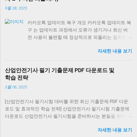
9월 28, 2025
카카오톡 업데이트 복구 개요 카카오톡 업데이트 복
구 는 업데이트 과정에서 오류가 생기거나 최신 버
전 사용이 불편할 때 정상적으로 되돌리는 절차를
말합니다. 최신 버전 재설치는 모든 기기에서 가능
자세한 내용 보기
하지만, 구버전 복구는 안드로이드에서만 제한적으
로 가능하며 iOS와 PC는 불가능합니다. 안드로이드
에서 카카오톡 업데이트 복구 최신 버전 재설치: 구
산업안전기사 필기 기출문제 PDF 다운로드 및
글 플레이 스토어 → 카카오톡 검색 → [삭제] → [다
학습 전략
시 설치] 구버전 복구 (비공식): APK 사이트에서 원
3월 06, 2025
하는 버전 다운로드 설정 → 보안 → ‘알 수 없는 출
처 허용’ 활성화 후 설치 ⚠️ 보안 위험이 크므로 공식
[산업안전기사 필기시험 대비를 위한 최신 기출문제 PDF 다운
경로 사용을 권장 대화 내역 유지: 설치 전 카카오톡
로드 및 효과적인 학습 전략] 산업안전기사 필기시험 기출문제
백업 을 통해 데이터를 저장하세요. 아이폰(iOS)에서
다운로드 산업안전기사 필기시험을 준비하시는 분들을 위해 최
카카오톡 업데이트 복구 구버전 복구 불가능 (앱스
신 기출문제를 PDF 형식으로 제공합니다. 아래 링크를 통해
토어 정책상 최신 버전만 제공) 복구 방법: 앱 삭제
자세한 내용 보기
2016년부터 2022년까지의 7개년 기출문제를 다운로드하실 수
후 앱스토어에서 최신 버전 재설치 대화 내역은