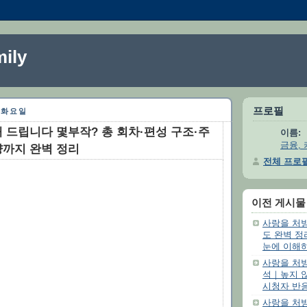
ily
프로필
일 화요일
 드립니다 몇부작? 총 회차·편성 구조·주
이름:
금융, 
까지 완벽 정리
전체 프로
이전 게시물
사랑을 처
도 완벽 
눈에 이해
사랑을 처
석｜높지 
시청자 반
사랑을 처