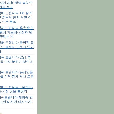
시간·시청 방법·놓치면
인트 정리
해 드립니다 1회 줄거
 회부터 공감 터진 이
포인트 분석
방해 드립니다 후속작 있
편성 가능성·시청자 반
전망 분석
방해 드립니다 출연진 정
조연 캐릭터 구성과 연기
석
해 드립니다 OST 총
곡·가사 분위기·장면별
방해 드립니다 등장인물
물 성격·관계·서사 흐름
방해 드립니다｜줄거리·
·시청 정보 총정리
방해드립니다 재방송 언
?｜편성 시간·다시보기