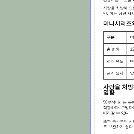
완성하는 구조를 
사랑을 처방해 드
만, 이는 장편 서
미니시리즈와
구분
미
총 회차
1
전개 속도
빠
관계 묘사
압
사랑을 처방
영향
50부작이라는 분
적합하다. 주말마
따라갈 수 있다.
또한 중간부터 시
로 보완하기 쉽다.