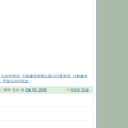
,
드라마편성
,
사랑을처방해드립니다몇부작
,
사랑을처
차
,
주말드라마정보
드, 혜택 정보 @
2월 03, 2026
0개의 덧글