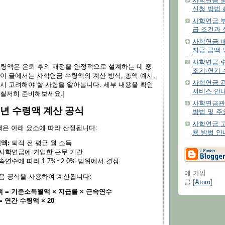
사학연금 퇴
신청 방법
사학연금 부
급 조건과 
사학연금 배
지급 금액 
사학연금 수
 수령액은 은퇴 후의 재정을 안정적으로 설계하는 데 중
조기·연기 
이 글에서는 사학연금 수령액의 계산 방식, 총액 예시,
사학연금 관
 시 고려해야 할 사항을 알아봅니다. 세부 내용을 확인
서비스 안
 철저히 준비해보세요.]
사학연금관
0년 수령액 계산 공식
방법 및 주
사학연금 고
은 아래 요소에 따라 산정됩니다:
용 방법 안
액:
퇴직 전 평균 월 소득
사학연금에 가입한 근무 기간
연수에 따라 1.7%~2.0% 범위에서 결정
에 가입
다음 공식을 사용하여 계산됩니다:
글 [
Atom
]
 = 기준소득월액 × 지급률 × 근속연수
 연간 수령액 × 20