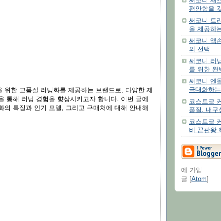
써코니 재즈
편안함을 
써코니 트
을 제공하
써코니 액손
의 선택
써코니 러닝
를 위한 완
써코니 엔돌
극대화하는
 위한 고품질 러닝화를 제공하는 브랜드로, 다양한 제
을 통해 러닝 경험을 향상시키고자 합니다. 이번 글에
코스트코 커
화의 특징과 인기 모델, 그리고 구매처에 대해 안내해
품질, 내구
코스트코 커
비 끝판왕 
에 가입
글 [
Atom
]