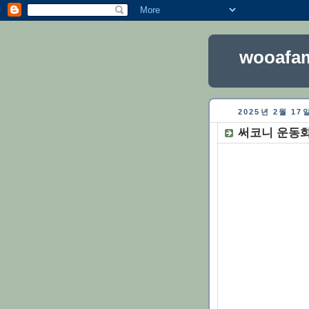
wooafam
2025년 2월 1
써코니 운동화