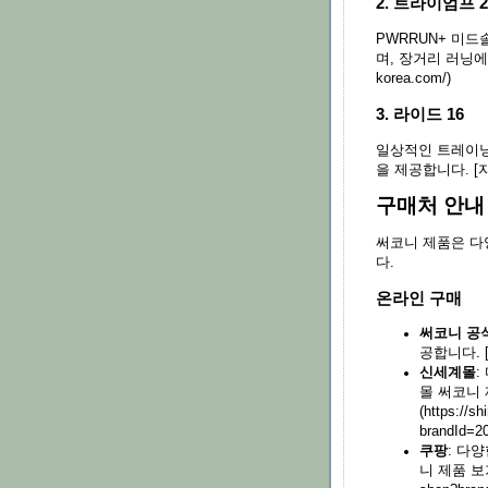
2. 트라이엄프 2
PWRRUN+ 미
며, 장거리 러닝에 최
korea.com/)
3. 라이드 16
일상적인 트레이닝
을 제공합니다. [자세히
구매처 안내
써코니 제품은 다
다.
온라인 구매
써코니 공
공합니다. [공
신세계몰
:
몰 써코니 
(https://s
brandId=2
쿠팡
: 다
니 제품 보기](