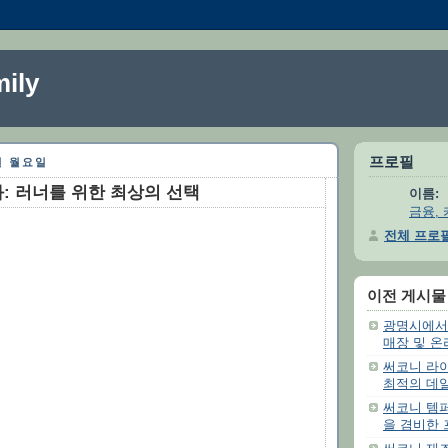
ily
프로필
7일 월요일
: 러너를 위한 최상의 선택
이름:
금융, 
전체 프로
이전 게시물
광명시에서
매장 및 온
써코니 라이
최적의 데
써코니 템퍼
을 겸비한