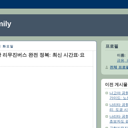
ily
프로필
9일 화요일
 리무진버스 완전 정복: 최신 시간표·요
이름:
금융, 
전체 프로
이전 게시물
나고야 공
가이드: 노
나리타 공
리: 도쿄 
나리타 공
초보자도 