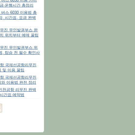
버스 6030 이용 가이
요금·운행시간 총정리
버스 6030 이용법 총
장, 시간표, 요금 완벽
무진 무인발권부스 완
설치 위치부터 예매 꿀팁
무진 무인발권부스 위
법, 탑승 전 필수 확인사
항 국제선공항리무진
 및 이용 꿀팁
항 국제선공항리무진
치와 이용법 완전 정리
 인천공항 리무진 완벽
·시간표·예약법