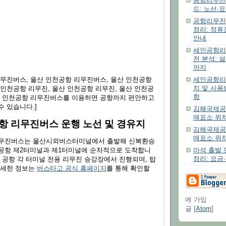
공항리무진 
드: 노선·
공항리무진 
정리: 정류
안내
세인공항리
전 분석: 
까지
세인공항리
리무진버스, 울산 인천공항 리무진버스, 울산 인천공항
치 및 사용
 인천공항 리무진, 울산 인천공항 리무진, 울산 인천공
항
산 인천공항 리무진버스를 이용하면 공항까지 편안하고
수 있습니다.]
김해국제공
매표소 위치
항 리무진버스 운행 노선 및 경유지
김해국제공
매표소 위
리무진버스는 울산시외버스터미널에서 출발해 신복환승
공항 제2터미널과 제1터미널에 순차적으로 도착합니
마석 출발
정리: 요금
 공항 각 터미널 전용 리무진 승강장에서 진행되며, 탑
자세한 정보는
버스타고 공식 홈페이지
를 통해 확인할
에 가입
글 [
Atom
]