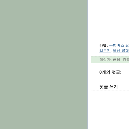
라벨:
공항버스 
리무진
,
울산 공
작성자: 금융, 카
0개의 덧글:
댓글 쓰기