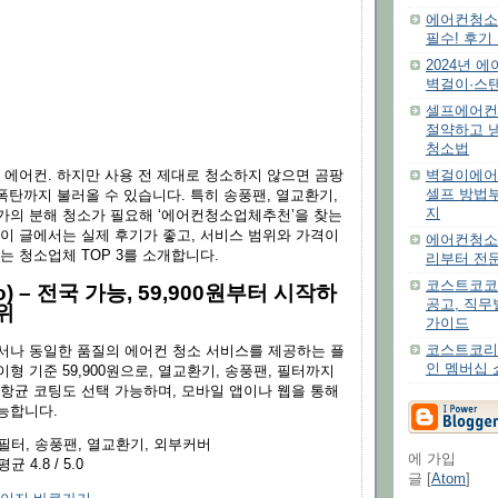
에어컨청소추
필수! 후기
2024년 
벽걸이·스
셀프에어컨
절약하고 
청소법
벽걸이에어
 에어컨. 하지만 사용 전 제대로 청소하지 않으면 곰팡
셀프 방법
 폭탄까지 불러올 수 있습니다. 특히 송풍팬, 열교환기,
지
가의 분해 청소가 필요해 ‘에어컨청소업체추천’을 찾는
 이 글에서는 실제 후기가 좋고, 서비스 범위와 가격이
에어컨청소 
는 청소업체 TOP 3를 소개합니다.
리부터 전
코스트코코
so) – 전국 가능, 59,900원부터 시작하
공고, 직무
위
가이드
코스트코리아
서나 동일한 품질의 에어컨 청소 서비스를 제공하는 플
인 멤버십 
형 기준 59,900원으로, 열교환기, 송풍팬, 필터까지
 항균 코팅도 선택 가능하며, 모바일 앱이나 웹을 통해
능합니다.
필터, 송풍팬, 열교환기, 외부커버
에 가입
균 4.8 / 5.0
글 [
Atom
]