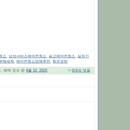
청소
,
삼성서비스에어컨청소
,
숨고에어컨청소
,
실외기
분해세척
,
에어컨청소업체추천
,
항균코팅
드, 혜택 정보 @
4월 10, 2025
0개의 덧글