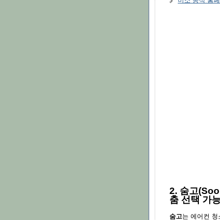
🔗
미소 공식 홈
2. 숨고(So
춤 선택 가
숨고
는 에어컨 청