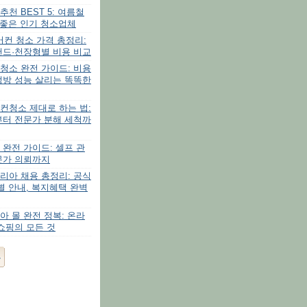
천 BEST 5: 여름철
 좋은 인기 청소업체
에어컨 청소 가격 총정리:
탠드·천장형별 비용 비교
청소 완전 가이드: 비용
냉방 성능 살리는 똑똑한
컨청소 제대로 하는 법:
부터 전문가 분해 세척까
완전 가이드: 셀프 관
문가 의뢰까지
리아 채용 총정리: 공식
별 안내, 복지혜택 완벽
 몰 완전 정복: 온라
쇼핑의 모든 것