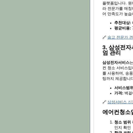
플랫폼입니다. 원하
라 전문가를 매칭하
어 만족도가 높습
추천대상:
평균비용:
🔗
숨고 전문가 견
3. 삼성전자
엄 관리
삼성전자서비스
는
컨 청소 서비스입니
를 사용하며, 송풍
팅까지 제공합니다.
서비스범위
가격:
벽걸이
🔗
삼성서비스 신
에어컨청소업
청소 범위 
인지 확인
항균 코팅 