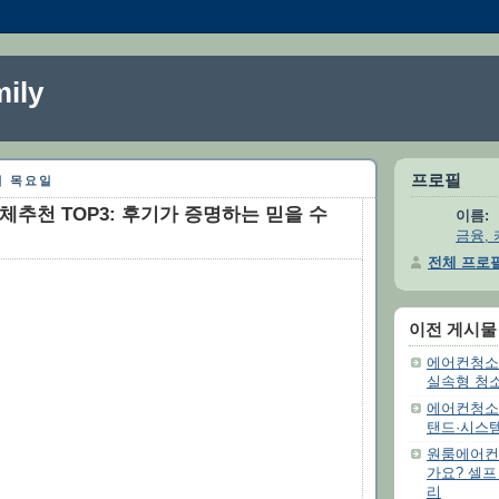
ily
프로필
0일 목요일
추천 TOP3: 후기가 증명하는 믿을 수
이름:
금융, 
전체 프로
이전 게시물
에어컨청소추
실속형 청
에어컨청소
탠드·시스
원룸에어컨
가요? 셀프
리