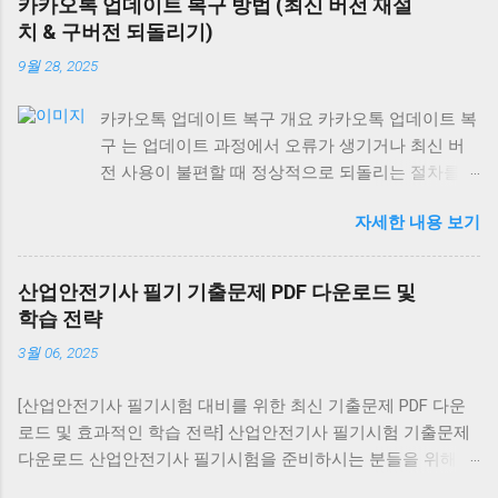
카카오톡 업데이트 복구 방법 (최신 버전 재설
치 & 구버전 되돌리기)
9월 28, 2025
카카오톡 업데이트 복구 개요 카카오톡 업데이트 복
구 는 업데이트 과정에서 오류가 생기거나 최신 버
전 사용이 불편할 때 정상적으로 되돌리는 절차를
말합니다. 최신 버전 재설치는 모든 기기에서 가능
자세한 내용 보기
하지만, 구버전 복구는 안드로이드에서만 제한적으
로 가능하며 iOS와 PC는 불가능합니다. 안드로이드
에서 카카오톡 업데이트 복구 최신 버전 재설치: 구
산업안전기사 필기 기출문제 PDF 다운로드 및
글 플레이 스토어 → 카카오톡 검색 → [삭제] → [다
학습 전략
시 설치] 구버전 복구 (비공식): APK 사이트에서 원
3월 06, 2025
하는 버전 다운로드 설정 → 보안 → ‘알 수 없는 출
처 허용’ 활성화 후 설치 ⚠️ 보안 위험이 크므로 공식
[산업안전기사 필기시험 대비를 위한 최신 기출문제 PDF 다운
경로 사용을 권장 대화 내역 유지: 설치 전 카카오톡
로드 및 효과적인 학습 전략] 산업안전기사 필기시험 기출문제
백업 을 통해 데이터를 저장하세요. 아이폰(iOS)에서
다운로드 산업안전기사 필기시험을 준비하시는 분들을 위해 최
카카오톡 업데이트 복구 구버전 복구 불가능 (앱스
신 기출문제를 PDF 형식으로 제공합니다. 아래 링크를 통해
토어 정책상 최신 버전만 제공) 복구 방법: 앱 삭제