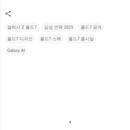
갤럭시 Z 폴드7
삼성 언팩 2025
폴드7 공개
폴드7 디자인
폴드7 스펙
폴드7 출시일
Galaxy AI
댓
글