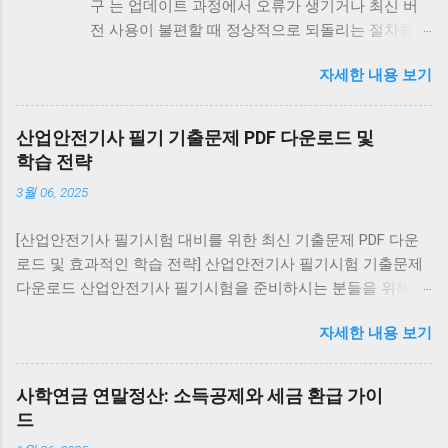
구 는 업데이트 과정에서 오류가 생기거나 최신 버
전 사용이 불편할 때 정상적으로 되돌리는 절차를
말합니다. 최신 버전 재설치는 모든 기기에서 가능
자세한 내용 보기
하지만, 구버전 복구는 안드로이드에서만 제한적으
로 가능하며 iOS와 PC는 불가능합니다. 안드로이드
에서 카카오톡 업데이트 복구 최신 버전 재설치: 구
산업안전기사 필기 기출문제 PDF 다운로드 및
글 플레이 스토어 → 카카오톡 검색 → [삭제] → [다
학습 전략
시 설치] 구버전 복구 (비공식): APK 사이트에서 원
3월 06, 2025
하는 버전 다운로드 설정 → 보안 → ‘알 수 없는 출
처 허용’ 활성화 후 설치 ⚠️ 보안 위험이 크므로 공식
[산업안전기사 필기시험 대비를 위한 최신 기출문제 PDF 다운
경로 사용을 권장 대화 내역 유지: 설치 전 카카오톡
로드 및 효과적인 학습 전략] 산업안전기사 필기시험 기출문제
백업 을 통해 데이터를 저장하세요. 아이폰(iOS)에서
다운로드 산업안전기사 필기시험을 준비하시는 분들을 위해 최
카카오톡 업데이트 복구 구버전 복구 불가능 (앱스
신 기출문제를 PDF 형식으로 제공합니다. 아래 링크를 통해
토어 정책상 최신 버전만 제공) 복구 방법: 앱 삭제
자세한 내용 보기
2016년부터 2022년까지의 7개년 기출문제를 다운로드하실 수
후 앱스토어에서 최신 버전 재설치 대화 내역은
있습니다. 이 자료에는 교사용(정답 표시), 학생용(문제만), 해설
iCloud 백업 을 통해 복원 가능 PC에서 카카오톡 업
집(해설 및 정답 포함) 버전이 포함되어 있어 다양한 학습 방식
데이트 복구 PC 카카오톡은 실행 시 자동 업데이트
사학연금 연말정산: 소득공제와 세금 환급 가이
에 맞게 활용할 수 있습니다. 기출문제 다운로드 전자문제집
가 강제로 적용됩니다. 구버전 설치 불가 (실행 시 강
드
CBT 활용 인터넷을 통해 다양한 자격시험의 기출문제를 풀어볼
제로 최신 버전 업데이트) 복구 방법: 제어판에서 삭