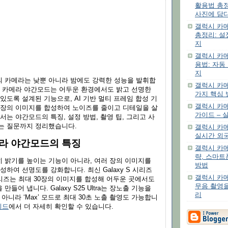
활용법 총
사진에 담
갤럭시 카
총정리: 설
지
갤럭시 카메
용법: 자동
지
 카메라는 낮뿐 아니라 밤에도 강력한 성능을 발휘합
갤럭시 카메
시 카메라 야간모드는 어두운 환경에서도 밝고 선명한
가지 핵심 
있도록 설계된 기능으로, AI 기반 멀티 프레임 합성 기
갤럭시 카
 장의 이미지를 합성하여 노이즈를 줄이고 디테일을 살
가이드 – 
서는 야간모드의 특징, 설정 방법, 촬영 팁, 그리고 사
는 질문까지 정리했습니다.
갤럭시 카메
실시간 외
라 야간모드의 특징
갤럭시 카메
략, 스마트
 밝기를 높이는 기능이 아니라, 여러 장의 이미지를
방법
성하여 선명도를 강화합니다. 최신 Galaxy S 시리즈
갤럭시 카메
ip 시리즈는 최대 30장의 이미지를 합성해 어두운 곳에서도
무음 촬영을
들어 냅니다. Galaxy S25 Ultra는 장노출 기능을
리
만 아니라 ‘Max’ 모드로 최대 30초 노출 촬영도 가능합니
이드
에서 더 자세히 확인할 수 있습니다.