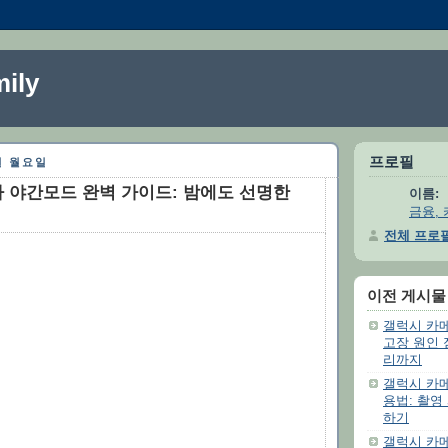
ily
프로필
8일 월요일
 야간모드 완벽 가이드: 밤에도 선명한
이름:
금융, 
전체 프로
이전 게시물
갤럭시 카메
고장 원인
리까지
갤럭시 카메
용법: 촬영
하기
갤럭시 카