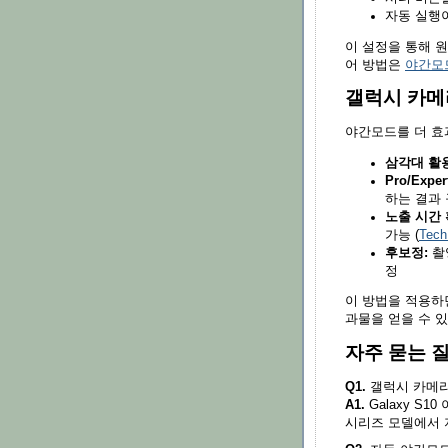
자동 실행이
이 설정을 통해 
어 방법은
야간모
갤럭시 카메
야간모드를 더 효
삼각대 활용
Pro/Expe
하는 결과
노출 시간 
가능 (
Tec
후보정:
촬영
정
이 방법을 적용하
과물을 얻을 수 
자주 묻는 
Q1.
갤럭시 카메라
A1.
Galaxy S10
시리즈 모델에서 