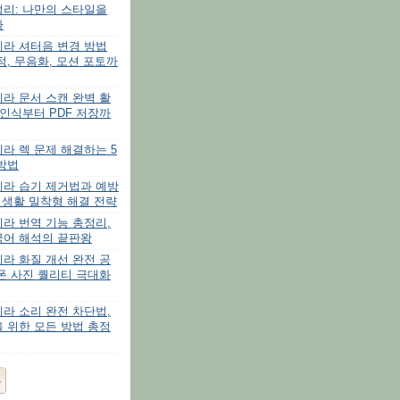
정리: 나만의 스타일을
다
메라 셔터음 변경 방법
정, 무음화, 모션 포토까
라 문서 스캔 완벽 활
 인식부터 PDF 저장까
라 렉 문제 해결하는 5
방법
메라 습기 제거법과 예방
실생활 밀착형 해결 전략
라 번역 기능 총정리,
국어 해석의 끝판왕
라 화질 개선 완전 공
폰 사진 퀄리티 극대화
라 소리 완전 차단법,
 위한 모든 방법 총정