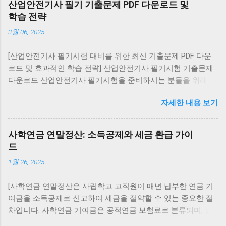
산업안전기사 필기 기출문제 PDF 다운로드 및
글 플레이 스토어 → 카카오톡 검색 → [삭제] → [다
학습 전략
시 설치] 구버전 복구 (비공식): APK 사이트에서 원
3월 06, 2025
하는 버전 다운로드 설정 → 보안 → ‘알 수 없는 출
처 허용’ 활성화 후 설치 ⚠️ 보안 위험이 크므로 공식
[산업안전기사 필기시험 대비를 위한 최신 기출문제 PDF 다운
경로 사용을 권장 대화 내역 유지: 설치 전 카카오톡
로드 및 효과적인 학습 전략] 산업안전기사 필기시험 기출문제
백업 을 통해 데이터를 저장하세요. 아이폰(iOS)에서
다운로드 산업안전기사 필기시험을 준비하시는 분들을 위해 최
카카오톡 업데이트 복구 구버전 복구 불가능 (앱스
신 기출문제를 PDF 형식으로 제공합니다. 아래 링크를 통해
토어 정책상 최신 버전만 제공) 복구 방법: 앱 삭제
자세한 내용 보기
2016년부터 2022년까지의 7개년 기출문제를 다운로드하실 수
후 앱스토어에서 최신 버전 재설치 대화 내역은
있습니다. 이 자료에는 교사용(정답 표시), 학생용(문제만), 해설
iCloud 백업 을 통해 복원 가능 PC에서 카카오톡 업
집(해설 및 정답 포함) 버전이 포함되어 있어 다양한 학습 방식
데이트 복구 PC 카카오톡은 실행 시 자동 업데이트
사학연금 연말정산: 소득공제와 세금 환급 가이
에 맞게 활용할 수 있습니다. 기출문제 다운로드 전자문제집
가 강제로 적용됩니다. 구버전 설치 불가 (실행 시 강
드
CBT 활용 인터넷을 통해 다양한 자격시험의 기출문제를 풀어볼
제로 최신 버전 업데이트) 복구 방법: 제어판에서 삭
1월 26, 2025
수 있는 전자문제집 CBT 사이트를 활용해보세요. 이동 중에도
제 후 카카오톡 공식 홈페이지 에서 최신 버전 재설
스마트폰이나 PC를 통해 학습할 수 있어 시간과 장소의 제약 없
치 카카오톡 업데이트 복구 가능 여부 기기 구버전
[사학연금 연말정산은 사립학교 교직원이 매년 납부한 연금 기
이 공부할 수 있습니다. CBT 문제 풀기 산업안전기사 시험과목
복구 최신 버전 복구 안드로이드 가능 (APK 설치, 보
여금을 소득공제로 신고하여 세금을 절약할 수 있는 중요한 절
및 출제유형 산업안전기사 필기시험은 총 6개의 과목으로 구성
안 위험 존재) 가능 (플레이스토어 재설치) 아이폰
차입니다. 사학연금 기여금은 공적연금 보험료로 분류되며, 별
되어 있습니다: 안전관리론 인간공학 및 시스템안전공학 기계
(iOS) 불가능 가능 (앱스토어 재설치) PC 불가능 가
도의 한도 없이 전액 소득공제가 가능합니다. 이 글에서는 사학
위험방지기술 전기위험방지기술 화학설비위험방지기술 건설