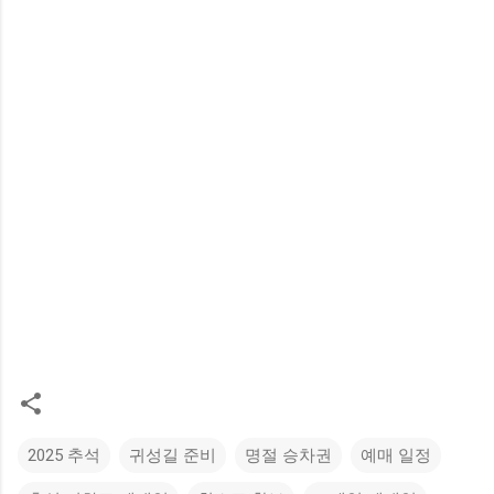
2025 추석
귀성길 준비
명절 승차권
예매 일정