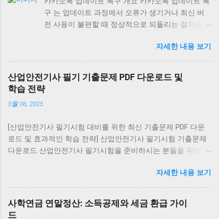
카카오톡 업데이트 복구 개요 카카오톡 업데이트 복
구 는 업데이트 과정에서 오류가 생기거나 최신 버
전 사용이 불편할 때 정상적으로 되돌리는 절차를
말합니다. 최신 버전 재설치는 모든 기기에서 가능
자세한 내용 보기
하지만, 구버전 복구는 안드로이드에서만 제한적으
로 가능하며 iOS와 PC는 불가능합니다. 안드로이드
에서 카카오톡 업데이트 복구 최신 버전 재설치: 구
산업안전기사 필기 기출문제 PDF 다운로드 및
글 플레이 스토어 → 카카오톡 검색 → [삭제] → [다
학습 전략
시 설치] 구버전 복구 (비공식): APK 사이트에서 원
3월 06, 2025
하는 버전 다운로드 설정 → 보안 → ‘알 수 없는 출
처 허용’ 활성화 후 설치 ⚠️ 보안 위험이 크므로 공식
[산업안전기사 필기시험 대비를 위한 최신 기출문제 PDF 다운
경로 사용을 권장 대화 내역 유지: 설치 전 카카오톡
로드 및 효과적인 학습 전략] 산업안전기사 필기시험 기출문제
백업 을 통해 데이터를 저장하세요. 아이폰(iOS)에서
다운로드 산업안전기사 필기시험을 준비하시는 분들을 위해 최
카카오톡 업데이트 복구 구버전 복구 불가능 (앱스
신 기출문제를 PDF 형식으로 제공합니다. 아래 링크를 통해
토어 정책상 최신 버전만 제공) 복구 방법: 앱 삭제
자세한 내용 보기
2016년부터 2022년까지의 7개년 기출문제를 다운로드하실 수
후 앱스토어에서 최신 버전 재설치 대화 내역은
있습니다. 이 자료에는 교사용(정답 표시), 학생용(문제만), 해설
iCloud 백업 을 통해 복원 가능 PC에서 카카오톡 업
집(해설 및 정답 포함) 버전이 포함되어 있어 다양한 학습 방식
데이트 복구 PC 카카오톡은 실행 시 자동 업데이트
사학연금 연말정산: 소득공제와 세금 환급 가이
에 맞게 활용할 수 있습니다. 기출문제 다운로드 전자문제집
가 강제로 적용됩니다. 구버전 설치 불가 (실행 시 강
드