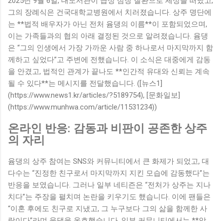
2025년 9월 6일, 대도서관이 급성 심장 질환으로 세상을 떠났고,
그의 장례식은 건국대학교병원에서 치러졌습니다. 상주 명단에
는 **법적 배우자가 아닌 전처 윰댕의 이름**이 포함되었으며,
이는 가족들과의 협의 아래 결정된 것으로 알려졌습니다. 윰댕
은 “그의 인생에서 가장 가까운 사람 중 하나로서 마지막까지 함
께하고 싶었다”고 주변에 전했습니다. 이 소식은 대중에게 감동
을 안겼고, 법적인 관계가 끝나도 **인간적 유대와 신뢰는 계속
될 수 있다**는 메시지를 전달했습니다. ([뉴스1]
(https://www.news1.kr/articles/?5189754), [문화일보]
(https://www.munhwa.com/article/11531234))
온라인 반응: 감동과 비판이 공존한 상주
의 자리
윰댕의 상주 참여는 SNS와 커뮤니티에서 큰 화제가 되었고, 대
다수는 “진정한 친구로서 마지막까지 지킨 모습에 감동했다”는
반응을 보였습니다. 그러나 일부 네티즌은 “전처가 상주는 지나
치다”는 주장을 펼치며 논란을 키우기도 했습니다. 이에 팬들은
“이혼 후에도 친구로 지냈고, 그 누구보다 그의 삶을 함께한 사
람이다”라며 윰댕을 옹호했습니다. 일부 커뮤니티에서는 **악