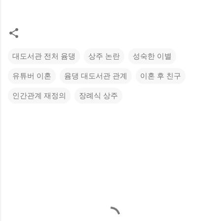
대도서관 전처 윰댕
상주 논란
성숙한 이별
유튜버 이혼
윰댕 대도서관 관계
이혼 후 친구
인간관계 재정의
장례식 상주
댓
글