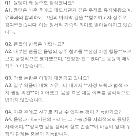
Q1.
윰댕이 왜 상주로 참석했나요?
A1.
윰댕은 이혼 후에도 대도서관과 깊은 우정을 유지해왔으며,
유족과의 합의하에 고인의 마지막 길을 **함께하고자 상주로
참여**했습니다. 이는 정서적 가족의 의미로 받아들여지고 있습
니다.
Q2.
팬들의 반응은 어땠나요?
A2.
대부분 팬들은 윰댕의 상주 참여를 **진심 어린 행동**으로
보고 긍정적으로 평가했으며, “진정한 친구였다”는 응원의 메시
지가 이어졌습니다.
Q3.
악플 논란은 어떻게 대응되고 있나요?
A3.
일부 악플에 대해 커뮤니티 내에서 **자정 노력과 법적 조
치 권장 의견**이 이어졌고, 윰댕 측은 대응 여부를 공식적으로
밝히지 않았습니다.
Q4.
이혼 후에도 친구로 지낼 수 있다는 것이 가능한가요?
A4.
윰댕과 대도서관의 사례는 그 가능성을 사회적으로 증명한
사례이며, **성숙한 감정 정리와 상호 존중**이 바탕이 될 때 우
정의 관계는 충분히 가능합니다.