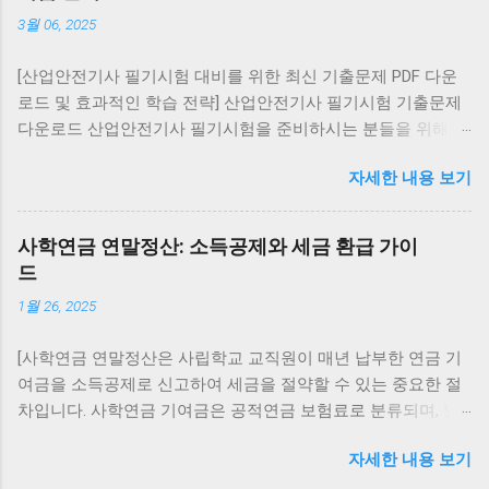
시 설치] 구버전 복구 (비공식): APK 사이트에서 원
3월 06, 2025
하는 버전 다운로드 설정 → 보안 → ‘알 수 없는 출
처 허용’ 활성화 후 설치 ⚠️ 보안 위험이 크므로 공식
[산업안전기사 필기시험 대비를 위한 최신 기출문제 PDF 다운
경로 사용을 권장 대화 내역 유지: 설치 전 카카오톡
로드 및 효과적인 학습 전략] 산업안전기사 필기시험 기출문제
백업 을 통해 데이터를 저장하세요. 아이폰(iOS)에서
다운로드 산업안전기사 필기시험을 준비하시는 분들을 위해 최
카카오톡 업데이트 복구 구버전 복구 불가능 (앱스
신 기출문제를 PDF 형식으로 제공합니다. 아래 링크를 통해
토어 정책상 최신 버전만 제공) 복구 방법: 앱 삭제
자세한 내용 보기
2016년부터 2022년까지의 7개년 기출문제를 다운로드하실 수
후 앱스토어에서 최신 버전 재설치 대화 내역은
있습니다. 이 자료에는 교사용(정답 표시), 학생용(문제만), 해설
iCloud 백업 을 통해 복원 가능 PC에서 카카오톡 업
집(해설 및 정답 포함) 버전이 포함되어 있어 다양한 학습 방식
데이트 복구 PC 카카오톡은 실행 시 자동 업데이트
사학연금 연말정산: 소득공제와 세금 환급 가이
에 맞게 활용할 수 있습니다. 기출문제 다운로드 전자문제집
가 강제로 적용됩니다. 구버전 설치 불가 (실행 시 강
드
CBT 활용 인터넷을 통해 다양한 자격시험의 기출문제를 풀어볼
제로 최신 버전 업데이트) 복구 방법: 제어판에서 삭
1월 26, 2025
수 있는 전자문제집 CBT 사이트를 활용해보세요. 이동 중에도
제 후 카카오톡 공식 홈페이지 에서 최신 버전 재설
스마트폰이나 PC를 통해 학습할 수 있어 시간과 장소의 제약 없
치 카카오톡 업데이트 복구 가능 여부 기기 구버전
[사학연금 연말정산은 사립학교 교직원이 매년 납부한 연금 기
이 공부할 수 있습니다. CBT 문제 풀기 산업안전기사 시험과목
복구 최신 버전 복구 안드로이드 가능 (APK 설치, 보
여금을 소득공제로 신고하여 세금을 절약할 수 있는 중요한 절
및 출제유형 산업안전기사 필기시험은 총 6개의 과목으로 구성
안 위험 존재) 가능 (플레이스토어 재설치) 아이폰
차입니다. 사학연금 기여금은 공적연금 보험료로 분류되며, 별
되어 있습니다: 안전관리론 인간공학 및 시스템안전공학 기계
(iOS) 불가능 가능 (앱스토어 재설치) PC 불가능 가
도의 한도 없이 전액 소득공제가 가능합니다. 이 글에서는 사학
위험방지기술 전기위험방지기술 화학설비위험방지기술 건설
능 (공식 홈페이지 재설치) 주의사항 구버전 카카오
자세한 내용 보기
연금 연말정산 절차, 준비 서류, 소득공제 혜택 및 유의사항을
안전기술 각 과목은 객관식 4지 택일형으로, 과목당 20문항이
톡은 보안 취약점이 많아 개인정보 유출 위험이 있