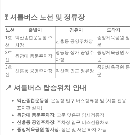
🚏 셔틀버스 노선 및 정류장
노선
출발지
경유지
도착지
1호
익산종합운동장 주
중앙체육공원 정
신흥동 공영주차장
선
차장
문
2호
영등동 상가 공영주
중앙체육공원 서
원광대 동문주차장
선
차장
문
3호
중앙체육공원 동
신흥동 공영주차장
익산역 인근 정류장
선
문
📍 셔틀버스 탑승위치 안내
익산종합운동장:
운동장 입구 버스정류장 앞 (셔틀 전용
표지판 설치)
원광대 동문주차장:
교문 맞은편 임시정류장
신흥동 공영주차장:
주차장 입구 버스전용차로
중앙체육공원 행사장:
정문 및 서문 하차 가능