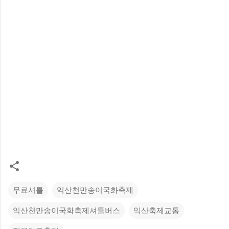
무료셔틀
익산천만송이국화축제
익산천만송이국화축제셔틀버스
익산축제교통