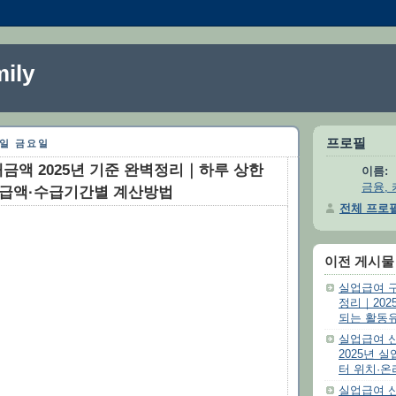
ily
프로필
10일 금요일
금액 2025년 기준 완벽정리｜하루 상한
이름:
금융, 
지급액·수급기간별 계산방법
전체 프로
이전 게시물
실업급여 
정리｜202
되는 활동
실업급여 
2025년 
터 위치·온
실업급여 