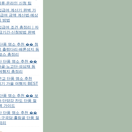
류·온라인 신청 팁
실업급여 계산기 완벽 가
급여 금액 계산법·예상
회 방법
실업급여 조건 총정리｜자
수급기간·신청방법 완벽
 단풍 명소 추천 �� 청
봉 출렁다리·배론성지 등
코스 총정리
리산 단풍 명소 추천 ��
사골·노고단·성삼재 등
 여행지 총정리
울근교 단풍 명소 추천
기 가을 여행지 BEST
 단풍 명소 추천 �� 보
·단양강 잔도 단풍 절
벽 가이드
악산 단풍 명소 추천 ��
·구곡담·흘림골 단풍 절
정리