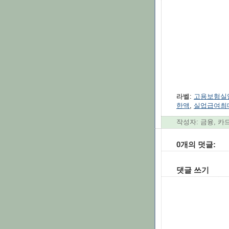
라벨:
고용보험실
한액
,
실업급여최
작성자: 금융, 카
0개의 덧글:
댓글 쓰기