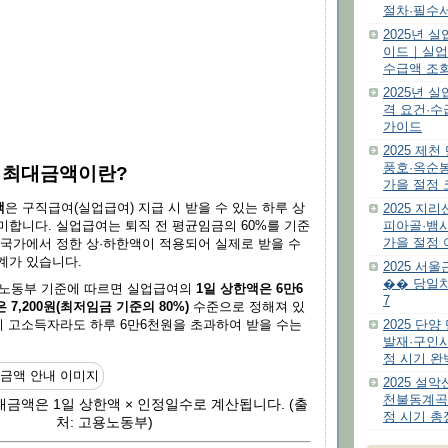
절차·필수서
2025년 
이드｜실업
수급액 조
2025년 
격 요건·
가이드
2025 제천
풍호·옥순
여 최대금액이란?
가을 절정 
액
은 구직급여(실업급여) 지급 시 받을 수 있는 하루 상
2025 지
미합니다. 실업급여는 퇴직 전 평균임금의 60%를 기준
피아골·뱀
가을 절정
 국가에서 정한 상·하한액이 적용되어 실제로 받을 수
계가 있습니다.
2025 서
�� 당일치
고용노동부 기준에 따르면 실업급여의
1일 상한액은 6만6
7
 7,200원(최저임금 기준의 80%)
수준으로 정해져 있
2025 단양
무리 고소득자라도 하루 6만6천원을 초과하여 받을 수는
발재·구인사
정 시기 완
2025 설
천불동계곡
금액은 1일 상한액 × 인정일수로 계산됩니다. (출
정 시기 총
처: 고용노동부)