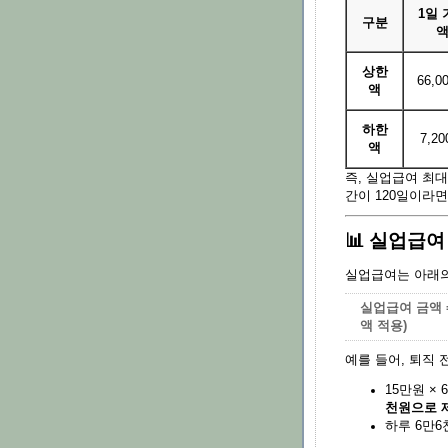
1일 
구분
상한
66,0
액
하한
7,2
액
즉, 실업급여 최
간이 120일이라
📊 실업급
실업급여는 아래의
실업급여 금액 =
액 적용)
예를 들어, 퇴직 
15만원 ×
천원으로 
하루 6만6천