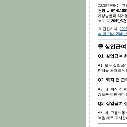
2026년부터는 
천원 → 6만8,10
가상승률과 최저임
액도 약
204만3
📎 관련기사:
20
여 월 최대 204
💬 실업급여
Q1. 실업급여
A1. 모든 실업
한액을 초과해 받
Q2. 퇴직 전
A2. 네, 퇴직 
않도록 하한액이 
Q3. 실업급여
A3. 네, 고용노
액을 새로 고시합