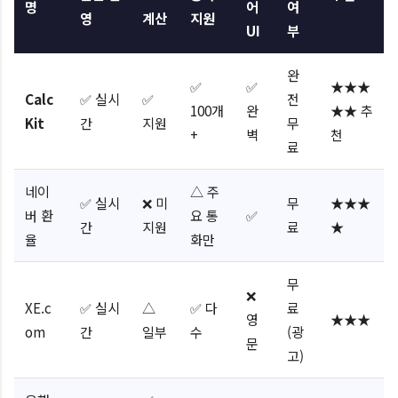
명
어
여
영
계산
지원
UI
부
완
✅
✅
★★★
Calc
✅ 실시
✅
전
100개
완
★★ 추
Kit
간
지원
무
+
벽
천
료
네이
△ 주
✅ 실시
❌ 미
무
★★★
버 환
요 통
✅
간
지원
료
★
율
화만
무
❌
XE.c
✅ 실시
△
✅ 다
료
영
★★★
om
간
일부
수
(광
문
고)