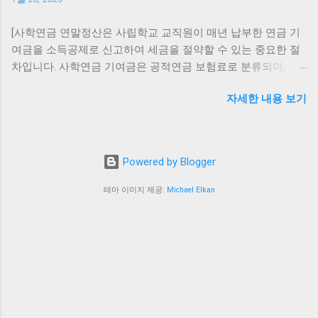
수 있는 전자문제집 CBT 사이트를 활용해보세요. 이동 중에도
제 후 카카오톡 공식 홈페이지 에서 최신 버전 재설
스마트폰이나 PC를 통해 학습할 수 있어 시간과 장소의 제약 없
치 카카오톡 업데이트 복구 가능 여부 기기 구버전
[사학연금 연말정산은 사립학교 교직원이 매년 납부한 연금 기
이 공부할 수 있습니다. CBT 문제 풀기 산업안전기사 시험과목
복구 최신 버전 복구 안드로이드 가능 (APK 설치, 보
여금을 소득공제로 신고하여 세금을 절약할 수 있는 중요한 절
및 출제유형 산업안전기사 필기시험은 총 6개의 과목으로 구성
안 위험 존재) 가능 (플레이스토어 재설치) 아이폰
차입니다. 사학연금 기여금은 공적연금 보험료로 분류되며, 별
되어 있습니다: 안전관리론 인간공학 및 시스템안전공학 기계
(iOS) 불가능 가능 (앱스토어 재설치) PC 불가능 가
도의 한도 없이 전액 소득공제가 가능합니다. 이 글에서는 사학
위험방지기술 전기위험방지기술 화학설비위험방지기술 건설
능 (공식 홈페이지 재설치) 주의사항 구버전 카카오
자세한 내용 보기
연금 연말정산 절차, 준비 서류, 소득공제 혜택 및 유의사항을
안전기술 각 과목은 객관식 4지 택일형으로, 과목당 20문항이
톡은 보안 취약점이 많아 개인정보 유출 위험이 있
정리합니다.] 사학연금 연말정산이란? 사학연금 연말정산은 교
출제되며, 시험시간은 과목당 30분입니다. 합격기준은 전 과목
습니다. 카카오 서버에서 구버전 차단 정책을 적용
직원이 사학연금에 납부한 기여금을 연말정산 시 소득공제로
평균 60점 이상이며, 과락은 40점 이하입니다. 시험과목 및 출제
할 경우 실행 불가능합니다. 업데이트 전후 반드시
신고해 과세표준을 줄이고 세금 부담을 낮추는 절차입니다. 이
유형 효과적인 학습 전략 산업안전기사는 문제은행식으로 출제
대화 백업을 진행해야 안전합니다. ▲ 카카오톡 업
Powered by Blogger
를 통해 초과 납부된 세금을 환급받거나 세금 납부 금액을 줄일
되기 때문에 기출문제를 반복적으로 풀어보는 것이 합격에 큰
데이트 복구는 최신 버전 재설치가 가장 안전합니
수 있습니다. 사학연금 연말정산 절차 사학연금을 연말정산에
도움이 됩니다. 특히 1과목(안전관리론)과 2과목(인간공학 및
테마 이미지 제공:
Michael Elkan
다. 내부 참고 링크 카카오톡 업데이트 방법 카카오
반영하려면 다음 단계를 따르세요: **사학연금 납부내역 조
시스템안전공학)에서 높은 점수를 확보하는 것이 유리하며, 4과
톡 백업 및 복원 가이드 ...
회:** 사학연금공단 홈페이지( https://www.tp.or.kr/ )에 접속해
목(전기위험방지기술)과 5과목(화학설비위험방지기술)은 낯선
로그인 후 납부내역을 조회합니다. **소득공제 증명서 발급:**
용어와 계산 문제가 많으므로 과락을 피하는 것을 목표로 공부
공단 홈페이지 또는 국세청 홈택스( https://www.hometax.go.kr/
하시면 좋습니다. 학습 전략 자주 묻는 질문 Q1. 산업안전기사
)에서 소득공제용 납부증명서를 발급받습니다. **회사 제출:**
필기시험의 합격률은 어떻게 되나요? A1. 최근 몇 년간 산업안
소득공제 증명서를 포함한 연말정산 서류를 근무 중인 회사에
전기사 필기시험의 합격률은 약 45%에서 58% 사이로, 비교적
제출합니다. **정산 결과 확인:** 회사가 정산한 결과를 통해 세
높은 편에 속합니다. 그러나 실기시험의 합격률은 필기시험보