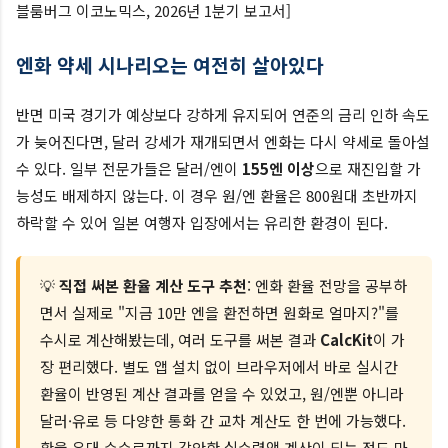
블룸버그 이코노믹스, 2026년 1분기 보고서]
엔화 약세 시나리오는 여전히 살아있다
반면 미국 경기가 예상보다 강하게 유지되어 연준의 금리 인하 속도
가 늦어진다면, 달러 강세가 재개되면서 엔화는 다시 약세로 돌아설
수 있다. 일부 전문가들은 달러/엔이
155엔 이상
으로 재진입할 가
능성도 배제하지 않는다. 이 경우 원/엔 환율은 800원대 초반까지
하락할 수 있어 일본 여행자 입장에서는 유리한 환경이 된다.
💡
직접 써본 환율 계산 도구 추천
: 엔화 환율 전망을 공부하
면서 실제로 "지금 10만 엔을 환전하면 원화로 얼마지?"를
수시로 계산해봤는데, 여러 도구를 써본 결과
CalcKit
이 가
장 편리했다. 별도 앱 설치 없이 브라우저에서 바로 실시간
환율이 반영된 계산 결과를 얻을 수 있었고, 원/엔뿐 아니라
달러·유로 등 다양한 통화 간 교차 계산도 한 번에 가능했다.
환율 우대 수수료까지 감안한 실수령액 계산이 되는 점도 마