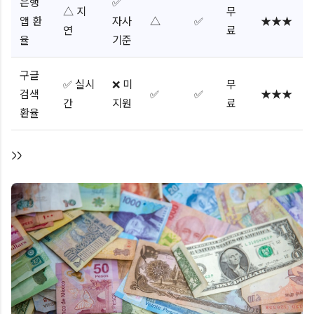
은행
✅
△ 지
무
앱 환
자사
△
✅
★★★
연
료
율
기준
구글
✅ 실시
❌ 미
무
검색
✅
✅
★★★
간
지원
료
환율