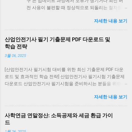
구 는 업데이트 과정에서 오류가 생기거나 최신 버
전 사용이 불편할 때 정상적으로 되돌리는 절차를
말합니다. 최신 버전 재설치는 모든 기기에서 가능
자세한 내용 보기
하지만, 구버전 복구는 안드로이드에서만 제한적으
로 가능하며 iOS와 PC는 불가능합니다. 안드로이드
에서 카카오톡 업데이트 복구 최신 버전 재설치: 구
산업안전기사 필기 기출문제 PDF 다운로드 및
글 플레이 스토어 → 카카오톡 검색 → [삭제] → [다
학습 전략
시 설치] 구버전 복구 (비공식): APK 사이트에서 원
3월 06, 2025
하는 버전 다운로드 설정 → 보안 → ‘알 수 없는 출
처 허용’ 활성화 후 설치 ⚠️ 보안 위험이 크므로 공식
[산업안전기사 필기시험 대비를 위한 최신 기출문제 PDF 다운
경로 사용을 권장 대화 내역 유지: 설치 전 카카오톡
로드 및 효과적인 학습 전략] 산업안전기사 필기시험 기출문제
백업 을 통해 데이터를 저장하세요. 아이폰(iOS)에서
다운로드 산업안전기사 필기시험을 준비하시는 분들을 위해 최
카카오톡 업데이트 복구 구버전 복구 불가능 (앱스
신 기출문제를 PDF 형식으로 제공합니다. 아래 링크를 통해
토어 정책상 최신 버전만 제공) 복구 방법: 앱 삭제
자세한 내용 보기
2016년부터 2022년까지의 7개년 기출문제를 다운로드하실 수
후 앱스토어에서 최신 버전 재설치 대화 내역은
있습니다. 이 자료에는 교사용(정답 표시), 학생용(문제만), 해설
iCloud 백업 을 통해 복원 가능 PC에서 카카오톡 업
집(해설 및 정답 포함) 버전이 포함되어 있어 다양한 학습 방식
데이트 복구 PC 카카오톡은 실행 시 자동 업데이트
사학연금 연말정산: 소득공제와 세금 환급 가이
에 맞게 활용할 수 있습니다. 기출문제 다운로드 전자문제집
가 강제로 적용됩니다. 구버전 설치 불가 (실행 시 강
드
CBT 활용 인터넷을 통해 다양한 자격시험의 기출문제를 풀어볼
제로 최신 버전 업데이트) 복구 방법: 제어판에서 삭
1월 26, 2025